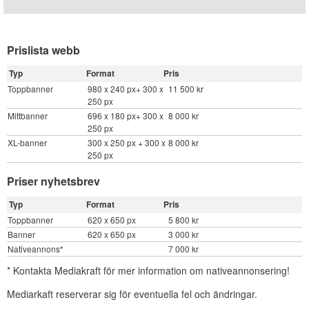
Prislista webb
Typ
Format
Pris
Toppbanner
980 x 240 px+ 300 x
11 500 kr
250 px
Mittbanner
696 x 180 px+ 300 x
8 000 kr
250 px
XL-banner
300 x 250 px + 300 x
8 000 kr
250 px
Priser nyhetsbrev
Typ
Format
Pris
Toppbanner
620 x 650 px
5 800 kr
Banner
620 x 650 px
3 000 kr
Nativeannons*
7 000 kr
* Kontakta Mediakraft för mer information om nativeannonsering!
Mediarkaft reserverar sig för eventuella fel och ändringar.