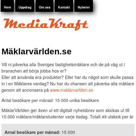
Huvudmeny
Hem
Uppdrag
Om oss
Kontakt
Nyheter
Hoppa till
huvudinnehåll
Mediakraft
Annonsförsäljning
Du är här
Mäklarvärlden.se
- Telefon 08-23
45 30
Vill ni påverka alla Sveriges fastighetsmäklare och de på väg ut i
branschen att börja jobba hos er?
Eller att använda era produkter? Eller har du något som skulle passa
in i en Mäklares vardag? Nu har du chansen att påverka alla mäklare
genom att annonsera på
www.maklarvarlden.se
Antal besökare per månad: 15 000 unika besökare
MäklarVärlden ger även ut ett digitalt nyhetsbrev som skickas ut till
10.000 mäklare/mäklarstudenter varje tisdag. Totalt 49 utskick per år
Antal besökare per månad:
15 000