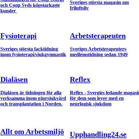
Sveriges största magasin om
och Coop Syds köpstarkaste
friluftsliv
kunder
Fysioterapi
Arbetsterapeuten
Sveriges största facktidning
Sveriges Arbetsterapeuters
inom fysioterapi/sjukgymnastik
medlemstidning sedan 1949
Dialäsen
Reflex
Dialäsen är tidningen för alla
Reflex - Svergies ledande magasi
verksamma inom njursjukvård
för dem som lever med en
och transplantation i Norden.
neurlogisk sjukdom
Allt om Arbetsmiljö
Upphandling24.se