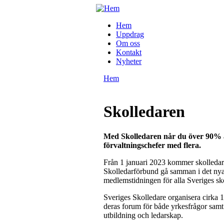
Hoppa till huvudinnehåll
Annonsförsäljning
Hem
- Telefon 08-23
Mediakraft
Uppdrag
Huvudmeny
45 30
Om oss
Kontakt
Nyheter
Hem
Du är här
Skolledaren
Med Skolledaren når du över 90% av 
förvaltningschefer med flera.
Från 1 januari 2023 kommer skolledar
Skolledarförbund gå samman i det nya
medlemstidningen för alla Sveriges s
Sveriges Skolledare organisera cirka 
deras forum för både yrkesfrågor samt
utbildning och ledarskap.