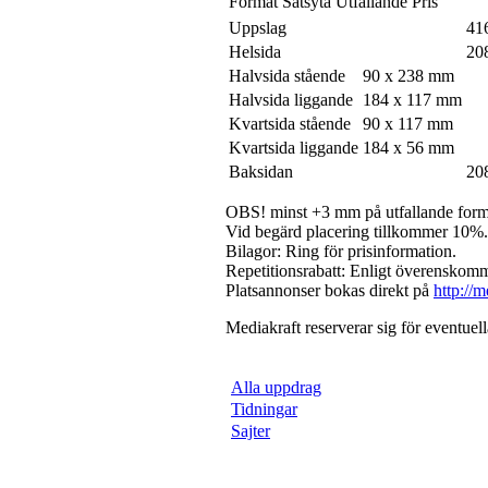
Format
Satsyta
Utfallande
Pris
Uppslag
41
Helsida
20
Halvsida stående
90 x 238 mm
Halvsida liggande
184 x 117 mm
Kvartsida stående
90 x 117 mm
Kvartsida liggande
184 x 56 mm
Baksidan
20
OBS! minst +3 mm på utfallande form
Vid begärd placering tillkommer 10%.
Bilagor: Ring för prisinformation.
Repetitionsrabatt: Enligt överenskom
Platsannonser bokas direkt på
http://m
Mediakraft reserverar sig för eventuell
Alla uppdrag
Tidningar
Sajter