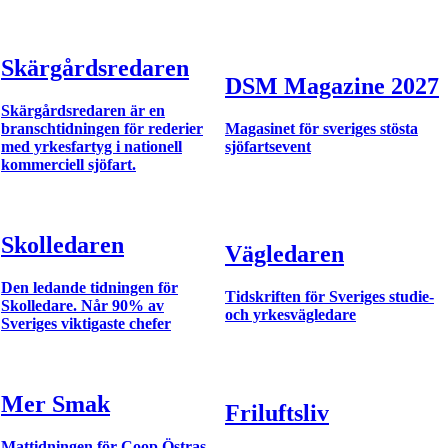
Skärgårdsredaren
DSM Magazine 2027
Skärgårdsredaren är en
branschtidningen för rederier
Magasinet för sveriges stösta
med yrkesfartyg i nationell
sjöfartsevent
kommerciell sjöfart.
Skolledaren
Vägledaren
Den ledande tidningen för
Tidskriften för Sveriges studie-
Skolledare. Når 90% av
och yrkesvägledare
Sveriges viktigaste chefer
Mer Smak
Friluftsliv
Mattidningen för Coop Östras