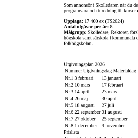
Som annonsör i Skolledaren når du dem 
programvara och inredning till kurser 
Upplaga:
17 400 ex (TS2024)
Antal utgåvor per år:
8
Målgrupp:
Skolledare, Rektorer, förs
högskola samt särskola i kommunala oc
folkhögskolan.
Utgivningsplan 2026
Nummer
Utgivningsdag
Materialdag
Nr.1
3 februari
13 januari
Nr.2
10 mars
17 februari
Nr.3
14 april
23 mars
Nr.4
26 maj
30 april
Nr.5
18 augusti
27 juli
Nr.6
22 september
31 augusti
Nr.7
27 oktober
25 september
Nr.8
1 december
9 november
Prislista