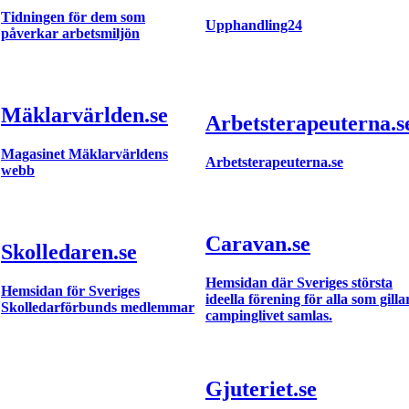
Tidningen för dem som
Upphandling24
påverkar arbetsmiljön
Mäklarvärlden.se
Arbetsterapeuterna.s
Magasinet Mäklarvärldens
Arbetsterapeuterna.se
webb
Caravan.se
Skolledaren.se
Hemsidan där Sveriges största
Hemsidan för Sveriges
ideella förening för alla som gilla
Skolledarförbunds medlemmar
campinglivet samlas.
Gjuteriet.se